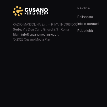
NAVIGA
Palinsesto
Info e contatti
RADIO MASSOLINA S.r.l. — P. IVA 11489861002
Sede:
Via Don Carlo Gnocchi, 3 – Roma
Pubblicità
Mail:
info@cusanomediagroup.it
© 2026 Cusano Media Play