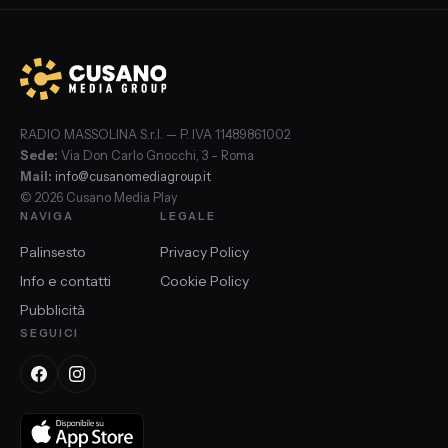
RADIO MASSOLINA S.r.l. — P. IVA 11489861002
Sede:
Via Don Carlo Gnocchi, 3 – Roma
Mail:
info@cusanomediagroup.it
© 2026 Cusano Media Play
NAVIGA
LEGALE
Palinsesto
Privacy Policy
Info e contatti
Cookie Policy
Pubblicità
SEGUICI