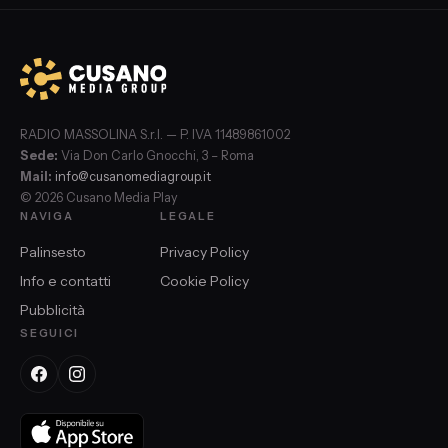
RADIO MASSOLINA S.r.l. — P. IVA 11489861002
Sede:
Via Don Carlo Gnocchi, 3 – Roma
Mail:
info@cusanomediagroup.it
© 2026 Cusano Media Play
NAVIGA
LEGALE
Palinsesto
Privacy Policy
Info e contatti
Cookie Policy
Pubblicità
SEGUICI