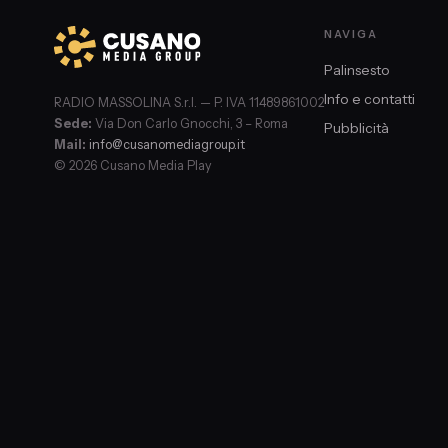
NAVIGA
Palinsesto
Info e contatti
RADIO MASSOLINA S.r.l. — P. IVA 11489861002
Sede:
Via Don Carlo Gnocchi, 3 – Roma
Pubblicità
Mail:
info@cusanomediagroup.it
© 2026 Cusano Media Play