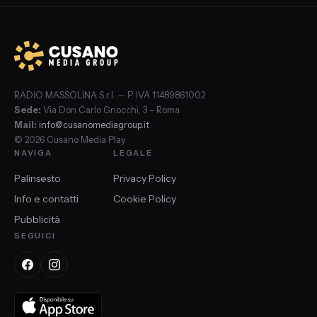
RADIO MASSOLINA S.r.l. — P. IVA 11489861002
Sede:
Via Don Carlo Gnocchi, 3 – Roma
Mail:
info@cusanomediagroup.it
© 2026 Cusano Media Play
NAVIGA
LEGALE
Palinsesto
Privacy Policy
Info e contatti
Cookie Policy
Pubblicità
SEGUICI