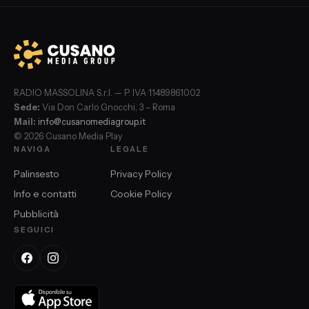
RADIO MASSOLINA S.r.l. — P. IVA 11489861002
Sede:
Via Don Carlo Gnocchi, 3 – Roma
Mail:
info@cusanomediagroup.it
© 2026 Cusano Media Play
NAVIGA
LEGALE
Palinsesto
Privacy Policy
Info e contatti
Cookie Policy
Pubblicità
SEGUICI