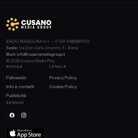
RADIO MASSOLINA S.r.l. — P. IVA 11489861002
Sede:
Via Don Carlo Gnocchi, 3 – Roma
Mail:
info@cusanomediagroup.it
© 2026 Cusano Media Play
NAVIGA
LEGALE
Palinsesto
Privacy Policy
Info e contatti
Cookie Policy
Pubblicità
SEGUICI