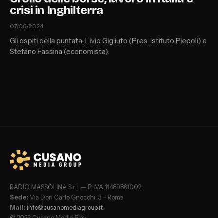
crisi in Inghilterra
07/08/2024
Gli ospiti della puntata: Livio Gigliuto (Pres. Istituto Piepoli) e
Stefano Fassina (economista).
RADIO MASSOLINA S.r.l. — P. IVA 11489861002
Sede:
Via Don Carlo Gnocchi, 3 – Roma
Mail:
info@cusanomediagroup.it
© 2026 Cusano Media Play