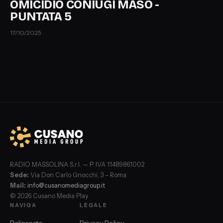
OMICIDIO CONIUGI MASO -
PUNTATA 5
17/10/2025
RADIO MASSOLINA S.r.l. — P. IVA 11489861002
Sede:
Via Don Carlo Gnocchi, 3 – Roma
Mail:
info@cusanomediagroup.it
© 2026 Cusano Media Play
NAVIGA
LEGALE
Palinsesto
Privacy Policy