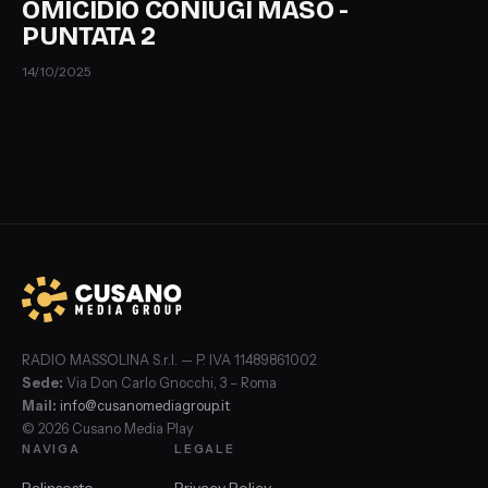
OMICIDIO CONIUGI MASO -
PUNTATA 2
14/10/2025
RADIO MASSOLINA S.r.l. — P. IVA 11489861002
Sede:
Via Don Carlo Gnocchi, 3 – Roma
Mail:
info@cusanomediagroup.it
© 2026 Cusano Media Play
NAVIGA
LEGALE
Palinsesto
Privacy Policy