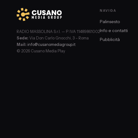
NAVIGA
Palinsesto
Info e contatti
RADIO MASSOLINA S.r.l. — P. IVA 11489861002
Sede:
Via Don Carlo Gnocchi, 3 – Roma
Pubblicità
Mail:
info@cusanomediagroup.it
© 2026 Cusano Media Play