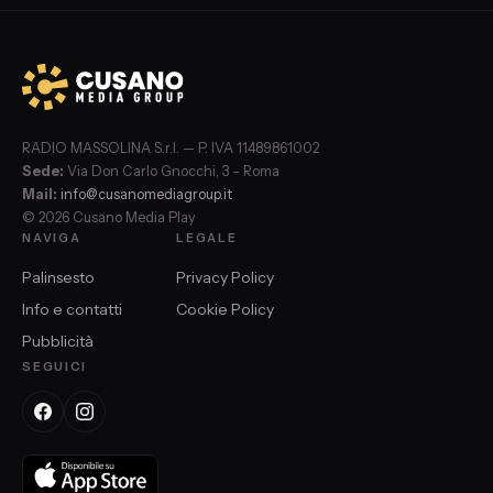
RADIO MASSOLINA S.r.l. — P. IVA 11489861002
Sede:
Via Don Carlo Gnocchi, 3 – Roma
Mail:
info@cusanomediagroup.it
© 2026 Cusano Media Play
NAVIGA
LEGALE
Palinsesto
Privacy Policy
Info e contatti
Cookie Policy
Pubblicità
SEGUICI