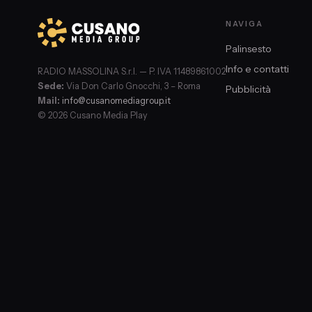
NAVIGA
Palinsesto
Info e contatti
RADIO MASSOLINA S.r.l. — P. IVA 11489861002
Sede:
Via Don Carlo Gnocchi, 3 – Roma
Pubblicità
Mail:
info@cusanomediagroup.it
© 2026 Cusano Media Play