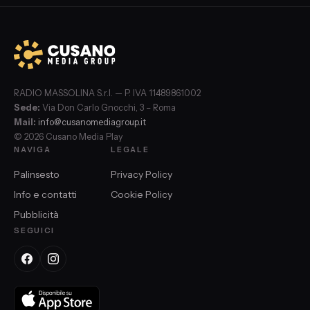
RADIO MASSOLINA S.r.l. — P. IVA 11489861002
Sede:
Via Don Carlo Gnocchi, 3 – Roma
Mail:
info@cusanomediagroup.it
© 2026 Cusano Media Play
NAVIGA
LEGALE
Palinsesto
Privacy Policy
Info e contatti
Cookie Policy
Pubblicità
SEGUICI