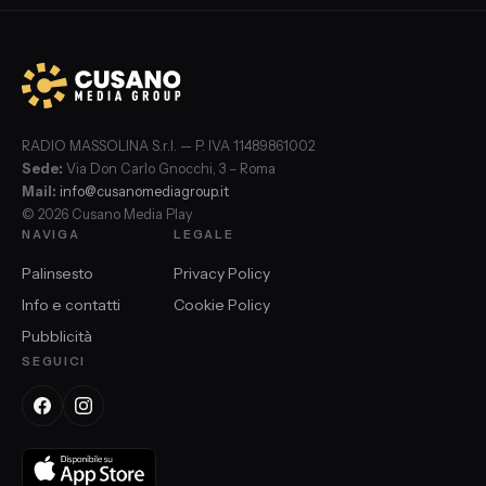
RADIO MASSOLINA S.r.l. — P. IVA 11489861002
Sede:
Via Don Carlo Gnocchi, 3 – Roma
Mail:
info@cusanomediagroup.it
© 2026 Cusano Media Play
NAVIGA
LEGALE
Palinsesto
Privacy Policy
Info e contatti
Cookie Policy
Pubblicità
SEGUICI