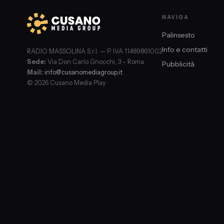
NAVIGA
Palinsesto
Info e contatti
RADIO MASSOLINA S.r.l. — P. IVA 11489861002
Sede:
Via Don Carlo Gnocchi, 3 – Roma
Pubblicità
Mail:
info@cusanomediagroup.it
© 2026 Cusano Media Play