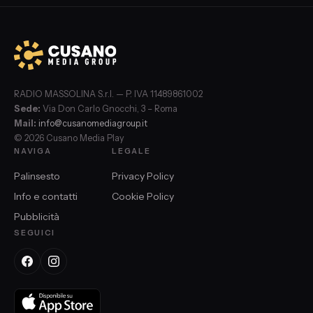
RADIO MASSOLINA S.r.l. — P. IVA 11489861002
Sede:
Via Don Carlo Gnocchi, 3 – Roma
Mail:
info@cusanomediagroup.it
© 2026 Cusano Media Play
NAVIGA
LEGALE
Palinsesto
Privacy Policy
Info e contatti
Cookie Policy
Pubblicità
SEGUICI