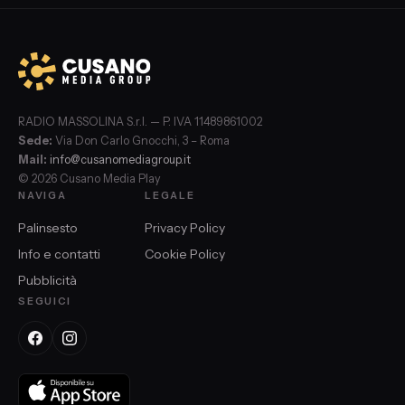
RADIO MASSOLINA S.r.l. — P. IVA 11489861002
Sede:
Via Don Carlo Gnocchi, 3 – Roma
Mail:
info@cusanomediagroup.it
© 2026 Cusano Media Play
NAVIGA
LEGALE
Palinsesto
Privacy Policy
Info e contatti
Cookie Policy
Pubblicità
SEGUICI