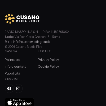
RADIO MASSOLINA S.r.l. — P. IVA 11489861002
Sede:
Via Don Carlo Gnocchi, 3 – Roma
Mail:
info@cusanomediagroup.it
© 2026 Cusano Media Play
NAVIGA
LEGALE
Palinsesto
Privacy Policy
Info e contatti
Cookie Policy
Pubblicità
SEGUICI