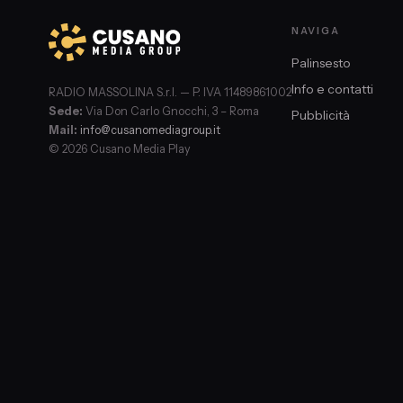
NAVIGA
Palinsesto
Info e contatti
RADIO MASSOLINA S.r.l. — P. IVA 11489861002
Sede:
Via Don Carlo Gnocchi, 3 – Roma
Pubblicità
Mail:
info@cusanomediagroup.it
© 2026 Cusano Media Play