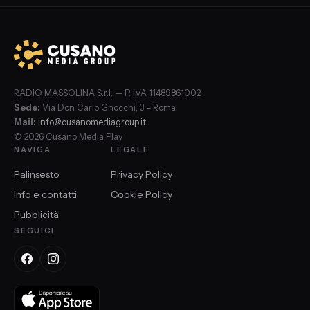
RADIO MASSOLINA S.r.l. — P. IVA 11489861002
Sede:
Via Don Carlo Gnocchi, 3 – Roma
Mail:
info@cusanomediagroup.it
© 2026 Cusano Media Play
NAVIGA
LEGALE
Palinsesto
Privacy Policy
Info e contatti
Cookie Policy
Pubblicità
SEGUICI