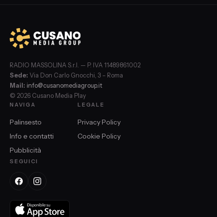
RADIO MASSOLINA S.r.l. — P. IVA 11489861002
Sede:
Via Don Carlo Gnocchi, 3 – Roma
Mail:
info@cusanomediagroup.it
© 2026 Cusano Media Play
NAVIGA
LEGALE
Palinsesto
Privacy Policy
Info e contatti
Cookie Policy
Pubblicità
SEGUICI