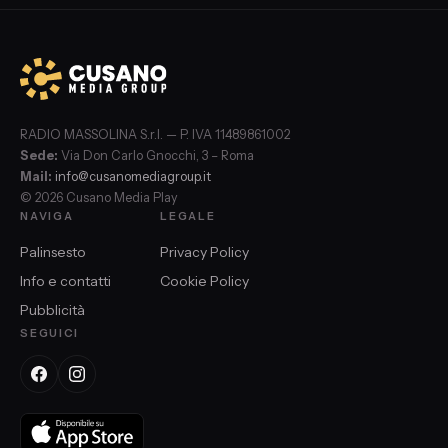
RADIO MASSOLINA S.r.l. — P. IVA 11489861002
Sede:
Via Don Carlo Gnocchi, 3 – Roma
Mail:
info@cusanomediagroup.it
© 2026 Cusano Media Play
NAVIGA
LEGALE
Palinsesto
Privacy Policy
Info e contatti
Cookie Policy
Pubblicità
SEGUICI