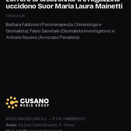
uccidono Suor Maria Laura Mainetti
17/09/2025
Barbara Fabbroni (Psicoterapeuta, Criminologa e
Giornalista), Fabio Sanvitale (Giornalista Investigativo) e
Antonio Nucera (Avvocato Penalista)
RADIO MASSOLINA S.r.l. — P. IVA 11489861002
Sede:
Via Don Carlo Gnocchi, 3 – Roma