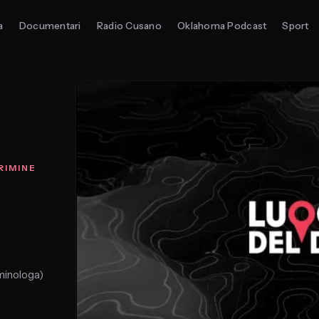
a
Documentari
Radio Cusano
Oklahoma Podcast
Sport
RIMINE
minologa)