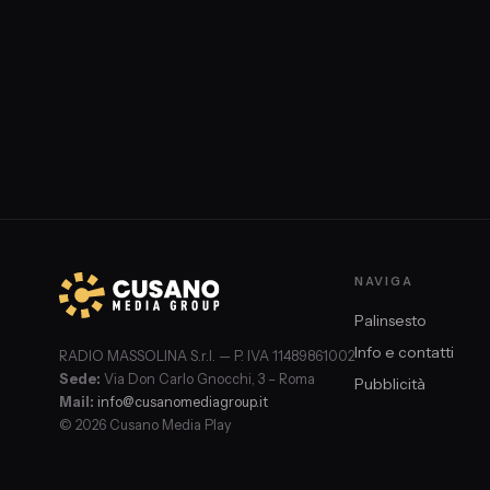
NAVIGA
Palinsesto
Info e contatti
RADIO MASSOLINA S.r.l. — P. IVA 11489861002
Sede:
Via Don Carlo Gnocchi, 3 – Roma
Pubblicità
Mail:
info@cusanomediagroup.it
© 2026 Cusano Media Play