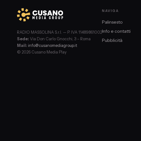
NAVIGA
Palinsesto
Info e contatti
RADIO MASSOLINA S.r.l. — P. IVA 11489861002
Sede:
Via Don Carlo Gnocchi, 3 – Roma
Pubblicità
Mail:
info@cusanomediagroup.it
© 2026 Cusano Media Play