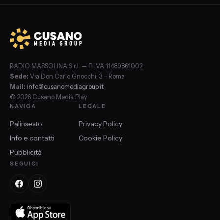
RADIO MASSOLINA S.r.l. — P. IVA 11489861002
Sede:
Via Don Carlo Gnocchi, 3 – Roma
Mail:
info@cusanomediagroup.it
© 2026 Cusano Media Play
NAVIGA
LEGALE
Palinsesto
Privacy Policy
Info e contatti
Cookie Policy
Pubblicità
SEGUICI