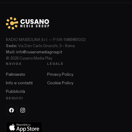
RADIO MASSOLINA S.r.l. — P. IVA 11489861002
Sede:
Via Don Carlo Gnocchi, 3 – Roma
Mail:
info@cusanomediagroup.it
© 2026 Cusano Media Play
NAVIGA
LEGALE
Palinsesto
Privacy Policy
Info e contatti
Cookie Policy
Pubblicità
SEGUICI