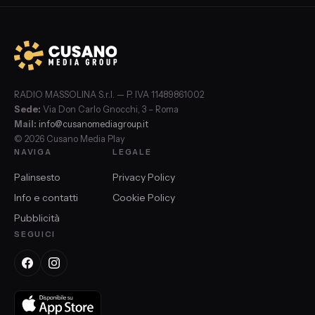
RADIO MASSOLINA S.r.l. — P. IVA 11489861002
Sede:
Via Don Carlo Gnocchi, 3 – Roma
Mail:
info@cusanomediagroup.it
© 2026 Cusano Media Play
NAVIGA
LEGALE
Palinsesto
Privacy Policy
Info e contatti
Cookie Policy
Pubblicità
SEGUICI