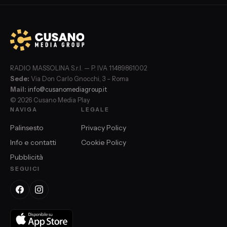
RADIO MASSOLINA S.r.l. — P. IVA 11489861002
Sede:
Via Don Carlo Gnocchi, 3 – Roma
Mail:
info@cusanomediagroup.it
© 2026 Cusano Media Play
NAVIGA
LEGALE
Palinsesto
Privacy Policy
Info e contatti
Cookie Policy
Pubblicità
SEGUICI