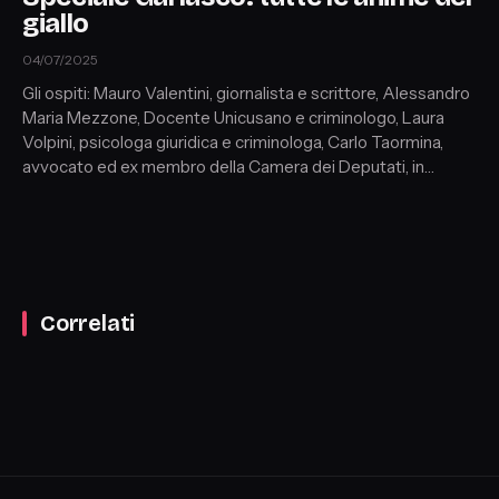
giallo
04/07/2025
Gli ospiti: Mauro Valentini, giornalista e scrittore, Alessandro
Maria Mezzone, Docente Unicusano e criminologo, Laura
Volpini, psicologa giuridica e criminologa, Carlo Taormina,
avvocato ed ex membro della Camera dei Deputati, in
collegamento: Pasquale Bacco, Medico legale, Enrico
Manieri, esperto di scena del crimine e tecnico balistico,
Pasquale Ragone, scrittore, giornalista investigativo
d'inchiesta e criminalista, inviati: Florinda Ambrogio
(giornalista), dal Tribunale di Milano.
Correlati