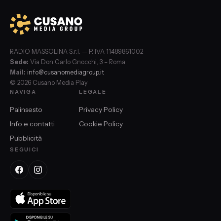
RADIO MASSOLINA S.r.l. — P. IVA 11489861002
Sede:
Via Don Carlo Gnocchi, 3 – Roma
Mail:
info@cusanomediagroup.it
© 2026 Cusano Media Play
NAVIGA
LEGALE
Palinsesto
Privacy Policy
Info e contatti
Cookie Policy
Pubblicità
SEGUICI