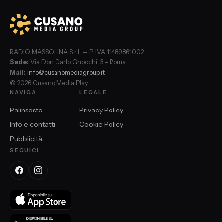
RADIO MASSOLINA S.r.l. — P. IVA 11489861002
Sede:
Via Don Carlo Gnocchi, 3 – Roma
Mail:
info@cusanomediagroup.it
© 2026 Cusano Media Play
NAVIGA
LEGALE
Palinsesto
Privacy Policy
Info e contatti
Cookie Policy
Pubblicità
SEGUICI