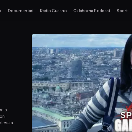
a
Documentari
Radio Cusano
Oklahoma Podcast
Sport
onio,
oni,
Alessia