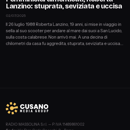
Lanzino: stuprata, seviziata e uccisa
02/07/2025
Il 26 luglio 1988 Roberta Lanzino, 19 anni, si mise in viaggio in
sella al suo scooter per andare al mare dai suoi a San Lucido,
sulla costa calabrese. Non arrivò mai. A una decina di
chilometri da casa fu aggredita, stuprata, seviziata e uccisa.
Ospiti: Alessandra De Vita giornalista de Il Fatto Quotidiano
che parla della Lanzino nel suo libro "Sospese-femminicidi
irrisolti" e Barbara Fabbroni (criminologa, psicoterapeuta e
giornalista).
RADIO MASSOLINA S.r.l. — P. IVA 11489861002