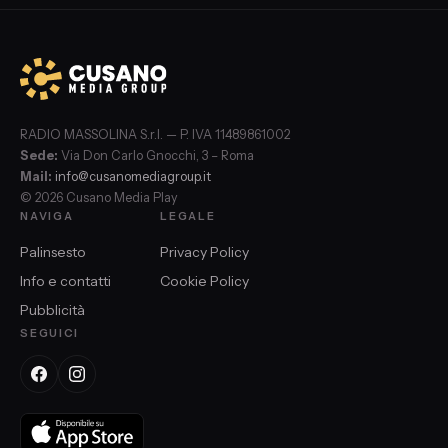
RADIO MASSOLINA S.r.l. — P. IVA 11489861002
Sede:
Via Don Carlo Gnocchi, 3 – Roma
Mail:
info@cusanomediagroup.it
© 2026 Cusano Media Play
NAVIGA
LEGALE
Palinsesto
Privacy Policy
Info e contatti
Cookie Policy
Pubblicità
SEGUICI