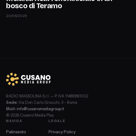
bosco di Teramo
20/06/2025
RADIO MASSOLINA S.r.l. — P. IVA 11489861002
Sede:
Via Don Carlo Gnocchi, 3 – Roma
Mail:
info@cusanomediagroup.it
© 2026 Cusano Media Play
NAVIGA
LEGALE
Palinsesto
Privacy Policy