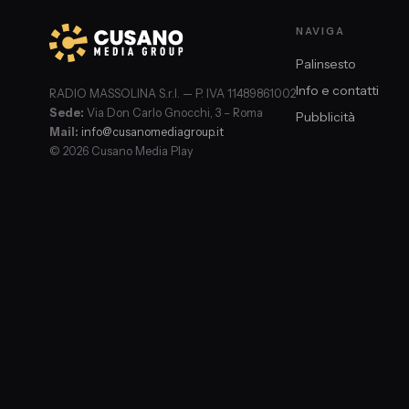
NAVIGA
Palinsesto
Info e contatti
RADIO MASSOLINA S.r.l. — P. IVA 11489861002
Sede:
Via Don Carlo Gnocchi, 3 – Roma
Pubblicità
Mail:
info@cusanomediagroup.it
© 2026 Cusano Media Play