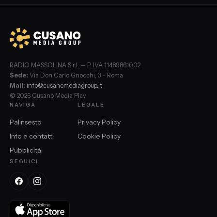
RADIO MASSOLINA S.r.l. — P. IVA 11489861002
Sede:
Via Don Carlo Gnocchi, 3 – Roma
Mail:
info@cusanomediagroup.it
© 2026 Cusano Media Play
NAVIGA
LEGALE
Palinsesto
Privacy Policy
Info e contatti
Cookie Policy
Pubblicità
SEGUICI