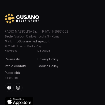
RADIO MASSOLINA S.r.l. — P. IVA 11489861002
Sede:
Via Don Carlo Gnocchi, 3 – Roma
Mail:
info@cusanomediagroup.it
© 2026 Cusano Media Play
NAVIGA
LEGALE
Palinsesto
Privacy Policy
Info e contatti
Cookie Policy
Pubblicità
SEGUICI