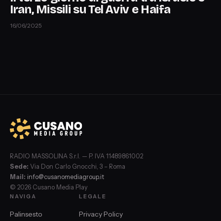
Iran, Missili su Tel Aviv e Haifa
16/06/2025
RADIO MASSOLINA S.r.l. — P. IVA 11489861002
Sede:
Via Don Carlo Gnocchi, 3 – Roma
Mail:
info@cusanomediagroup.it
© 2026 Cusano Media Play
NAVIGA
LEGALE
Palinsesto
Privacy Policy