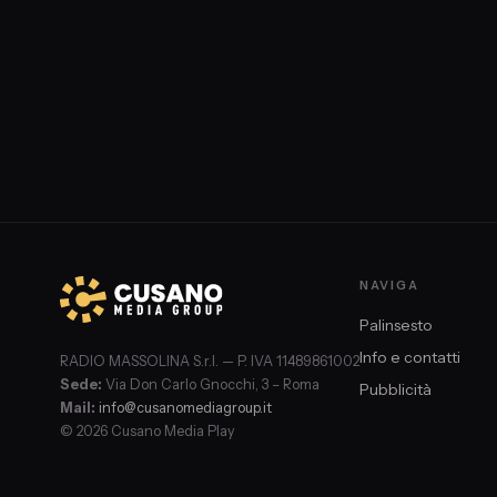
(Giornalista de "Il Fatto Quotidiano" che racconta questo de
suo libro "Sospese") e Barbara Fabbroni (Psicoterapeuta,
Criminologa e Giornalista).
NAVIGA
Palinsesto
Info e contatti
RADIO MASSOLINA S.r.l. — P. IVA 11489861002
Sede:
Via Don Carlo Gnocchi, 3 – Roma
Pubblicità
Mail:
info@cusanomediagroup.it
© 2026 Cusano Media Play