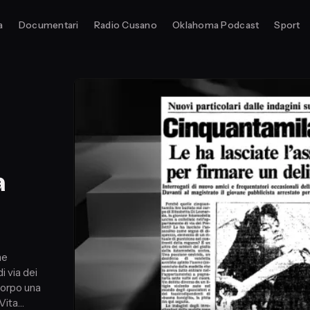
a
Documentari
Radio Cusano
Oklahoma Podcast
Sport
a
ne
i via dei
 corpo una
Vita