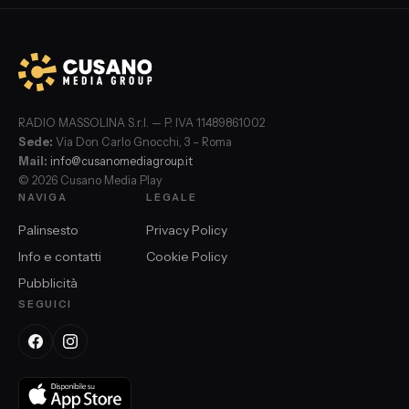
RADIO MASSOLINA S.r.l. — P. IVA 11489861002
Sede:
Via Don Carlo Gnocchi, 3 – Roma
Mail:
info@cusanomediagroup.it
© 2026 Cusano Media Play
NAVIGA
LEGALE
Palinsesto
Privacy Policy
Info e contatti
Cookie Policy
Pubblicità
SEGUICI