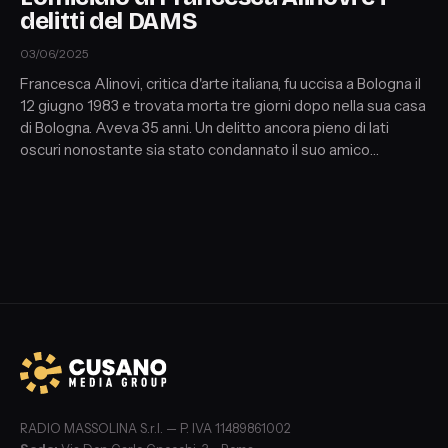
delitti del DAMS
03/06/2025
Francesca Alinovi, critica d'arte italiana, fu uccisa a Bologna il
12 giugno 1983 e trovata morta tre giorni dopo nella sua casa
di Bologna. Aveva 35 anni. Un delitto ancora pieno di lati
oscuri nonostante sia stato condannato il suo amico
Francesco Ciancabilla. Ospiti: Alessandra De Vita (Il Fatto
Quotidiano) che parla di questa vicenda nel suo libro
"Sospese-femminicidi irrisolti" e Barbara Fabbroni
(Criminologa, Psicoterapeuta e Giornalista).
RADIO MASSOLINA S.r.l. — P. IVA 11489861002