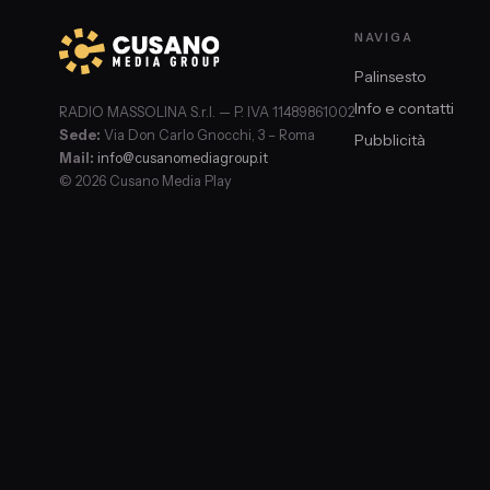
NAVIGA
Palinsesto
Info e contatti
RADIO MASSOLINA S.r.l. — P. IVA 11489861002
Sede:
Via Don Carlo Gnocchi, 3 – Roma
Pubblicità
Mail:
info@cusanomediagroup.it
© 2026 Cusano Media Play