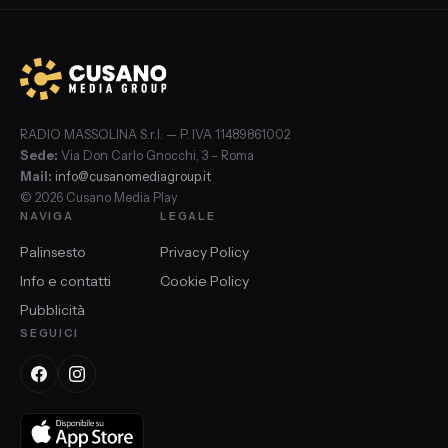
RADIO MASSOLINA S.r.l. — P. IVA 11489861002
Sede:
Via Don Carlo Gnocchi, 3 – Roma
Mail:
info@cusanomediagroup.it
© 2026 Cusano Media Play
NAVIGA
LEGALE
Palinsesto
Privacy Policy
Info e contatti
Cookie Policy
Pubblicità
SEGUICI