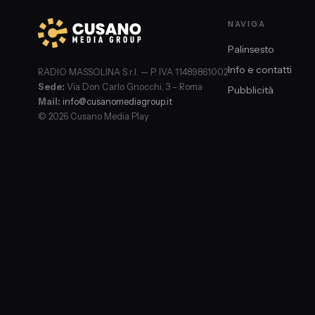
NAVIGA
Palinsesto
Info e contatti
RADIO MASSOLINA S.r.l. — P. IVA 11489861002
Sede:
Via Don Carlo Gnocchi, 3 – Roma
Pubblicità
Mail:
info@cusanomediagroup.it
© 2026 Cusano Media Play