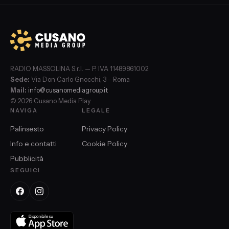
RADIO MASSOLINA S.r.l. — P. IVA 11489861002
Sede:
Via Don Carlo Gnocchi, 3 – Roma
Mail:
info@cusanomediagroup.it
© 2026 Cusano Media Play
NAVIGA
LEGALE
Palinsesto
Privacy Policy
Info e contatti
Cookie Policy
Pubblicità
SEGUICI