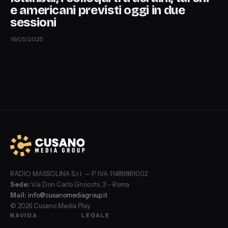
e americani previsti oggi in due
sessioni
16/05/2025
RADIO MASSOLINA S.r.l. — P. IVA 11489861002
Sede:
Via Don Carlo Gnocchi, 3 – Roma
Mail:
info@cusanomediagroup.it
© 2026 Cusano Media Play
NAVIGA
LEGALE