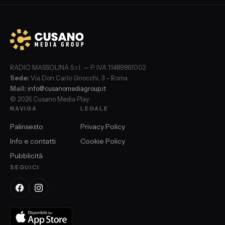
RADIO MASSOLINA S.r.l. — P. IVA 11489861002
Sede:
Via Don Carlo Gnocchi, 3 – Roma
Mail:
info@cusanomediagroup.it
© 2026 Cusano Media Play
NAVIGA
LEGALE
Palinsesto
Privacy Policy
Info e contatti
Cookie Policy
Pubblicità
SEGUICI