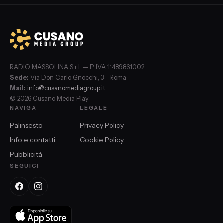
RADIO MASSOLINA S.r.l. — P. IVA 11489861002
Sede:
Via Don Carlo Gnocchi, 3 – Roma
Mail:
info@cusanomediagroup.it
© 2026 Cusano Media Play
NAVIGA
LEGALE
Palinsesto
Privacy Policy
Info e contatti
Cookie Policy
Pubblicità
SEGUICI